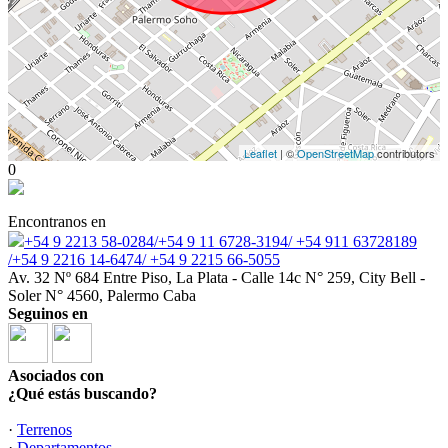
Leaflet
| ©
OpenStreetMap
contributors
0
Encontranos en
+54 9 2213 58-0284/+54 9 11 6728-3194/ +54 911 63728189
/+54 9 2216 14-6474/ +54 9 2215 66-5055
Av. 32 Nº 684 Entre Piso, La Plata - Calle 14c N° 259, City Bell -
Soler N° 4560, Palermo Caba
Seguinos en
Asociados con
¿Qué estás buscando?
·
Terrenos
·
Departamentos