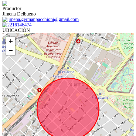
Productor
Jimena Delbueno
jimena.germanpacchioni@gmail.com
2216146474
UBICACIÓN
+
−