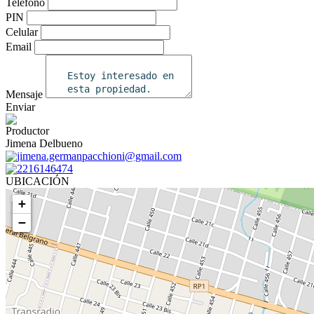
Teléfono
PIN
Celular
Email
Mensaje
Enviar
Productor
Jimena Delbueno
jimena.germanpacchioni@gmail.com
2216146474
UBICACIÓN
+
−