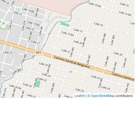
Leaflet
| ©
OpenStreetMap
contributors