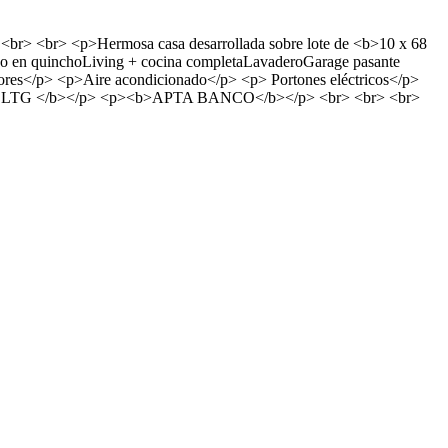
> <br> <p>Hermosa casa desarrollada sobre lote de <b>10 x 68
baño en quinchoLiving + cocina completaLavaderoGarage pasante
adores</p> <p>Aire acondicionado</p> <p> Portones eléctricos</p>
00.000 LTG </b></p> <p><b>APTA BANCO</b></p> <br> <br> <br>